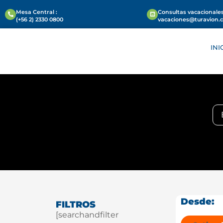
Mesa Central :
Consultas vacacionales
(+56 2) 2330 0800
vacaciones@turavion.
INI
Desde:
FILTROS
[searchandfilter