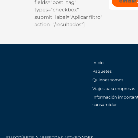
Cotizar
fields="post_tag"
types="checkbox"
submit_label="Aplicar filtro"
action="/resultados"]
Inicio
Paquetes
Quienes somos
Viajes para empresas
Información important
consumidor
SUSCRÍBETE A NUESTRAS NOVEDADES