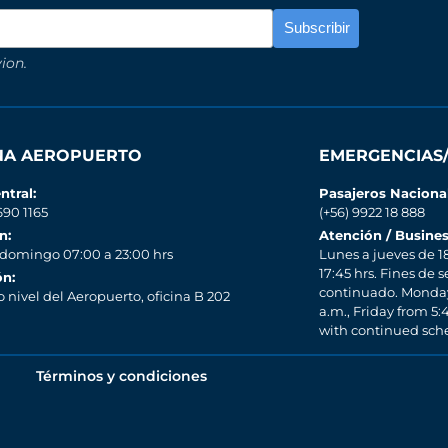
ion.
INA AEROPUERTO
EMERGENCIAS
ntral:
Pasajeros Naciona
690 1165
(+56) 9922 18 888
n:
Atención / Busines
 domingo 07:00 a 23:00 hrs
Lunes a jueves de 18
17:45 hrs. Fines de 
ón:
continuado. Monday 
nivel del Aeropuerto, oficina B 202
a.m., Friday from 5
with continued sch
Términos y condiciones