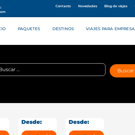
Contacto
Novedades
Blog de viajes
:
com
CIO
PAQUETES
DESTINOS
VIAJES PARA EMPRESA
Desde:
Desde: