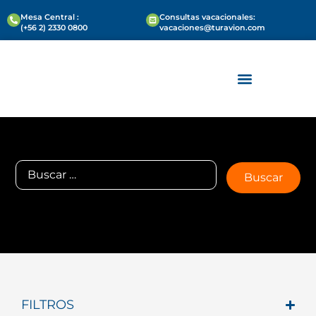
Mesa Central :
Consultas vacacionales:
(+56 2) 2330 0800
vacaciones@turavion.com
VIAJES PARA EMPRESAS
REUNIONES Y EVENTOS
FILTROS