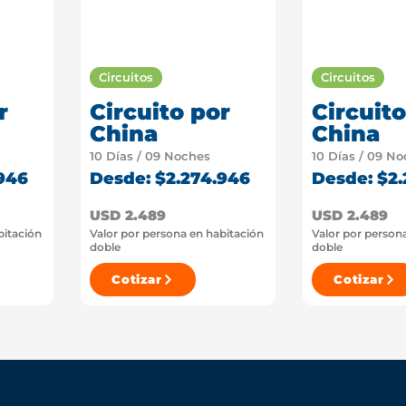
Circuitos
Circuitos
r
Circuito por
Circuito
China
China
10 Días / 09 Noches
10 Días / 09 N
946
Desde: $2.274.946
Desde: $2
USD 2.489
USD 2.489
bitación
Valor por persona en habitación
Valor por person
doble
doble
Cotizar
Cotizar