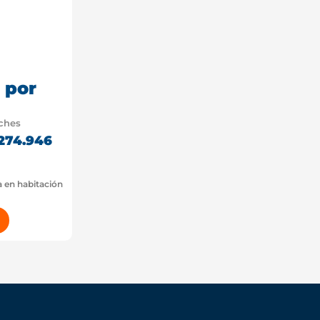
 por
oches
.274.946
a en habitación