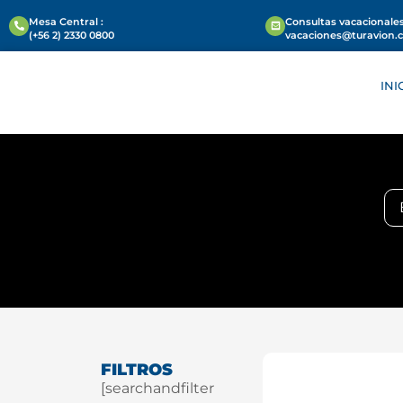
Mesa Central :
Consultas vacacionales
(+56 2) 2330 0800
vacaciones@turavion.
INI
FILTROS
[searchandfilter