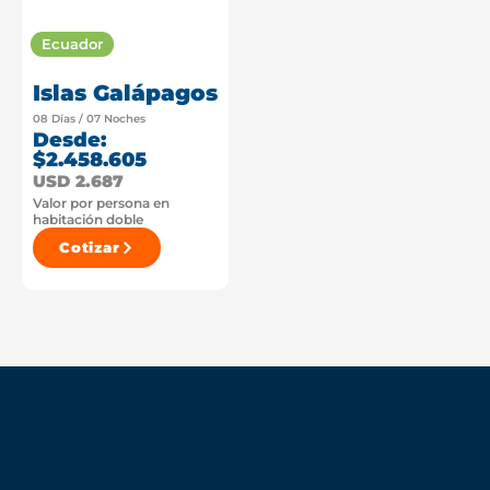
Ecuador
Islas Galápagos
08 Días / 07 Noches
Desde:
$2.458.605
USD 2.687
Valor por persona en
habitación doble
Cotizar