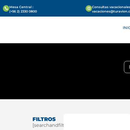
Mesa Central :
Consultas vacacionales
(+56 2) 2330 0800
vacaciones@turavion.
INI
FILTROS
[searchandfilter