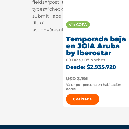
fields="post_tag"
types="checkbox"
submit_label="Aplicar
filtro"
Vía COPA
action="/resultados"]
Temporada baja
en JOIA Aruba
by Iberostar
08 Días / 07 Noches
Desde: $2.935.720
USD 3.191
Valor por persona en habitación
doble
Cotizar