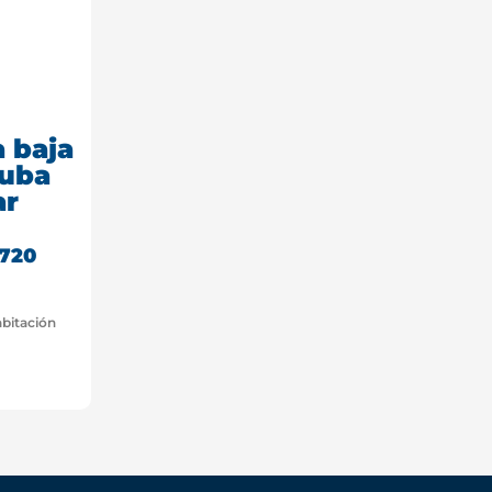
 baja
ruba
ar
.720
abitación