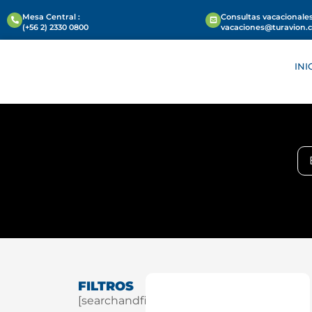
Mesa Central :
Consultas vacacionales
(+56 2) 2330 0800
vacaciones@turavion.
INI
FILTROS
[searchandfilter