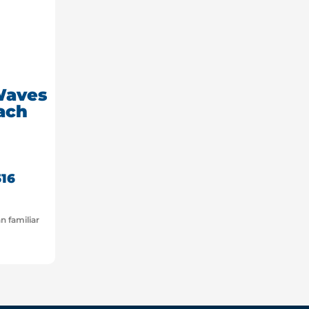
Waves
ach
516
n familiar