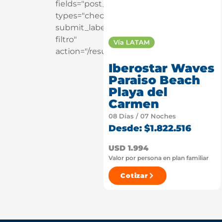
fields="post_tag"
types="checkbox"
submit_label="Aplicar
filtro"
Vía LATAM
action="/resultados"]
Iberostar Waves
Paraiso Beach
Playa del
Carmen
08 Días / 07 Noches
Desde: $1.822.516
USD 1.994
Valor por persona en plan familiar
Cotizar