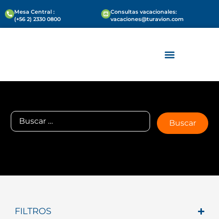
Mesa Central :
Consultas vacacionales:
(+56 2) 2330 0800
vacaciones@turavion.com
VIAJES PARA EMPRESAS
REUNIONES Y EVENTOS
FILTROS