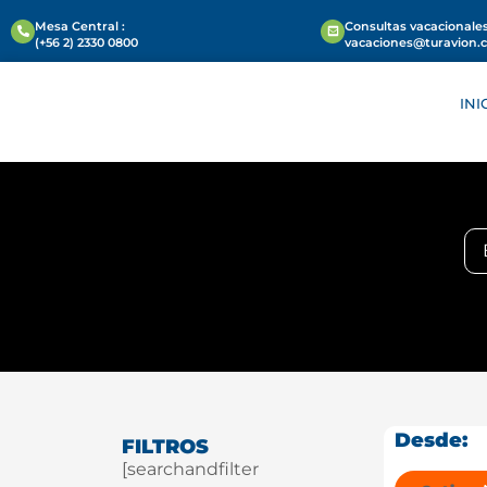
Mesa Central :
Consultas vacacionales
(+56 2) 2330 0800
vacaciones@turavion.
INI
Desde:
FILTROS
[searchandfilter