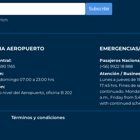
ion.
INA AEROPUERTO
EMERGENCIAS
ntral:
Pasajeros Naciona
690 1165
(+56) 9922 18 888
n:
Atención / Busines
 domingo 07:00 a 23:00 hrs
Lunes a jueves de 18
17:45 hrs. Fines de 
ón:
continuado. Monday 
nivel del Aeropuerto, oficina B 202
a.m., Friday from 5
with continued sch
Términos y condiciones