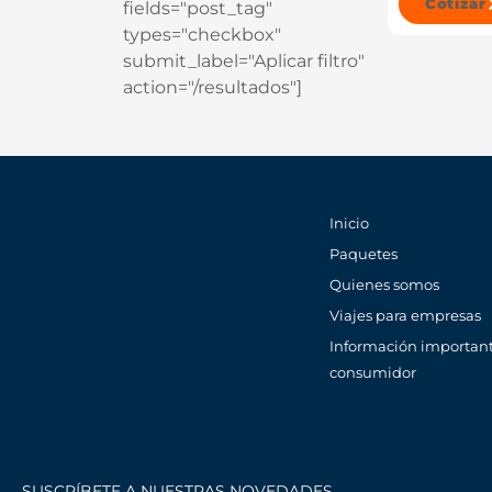
Cotizar
fields="post_tag"
types="checkbox"
submit_label="Aplicar filtro"
action="/resultados"]
Inicio
Paquetes
Quienes somos
Viajes para empresas
Información important
consumidor
SUSCRÍBETE A NUESTRAS NOVEDADES