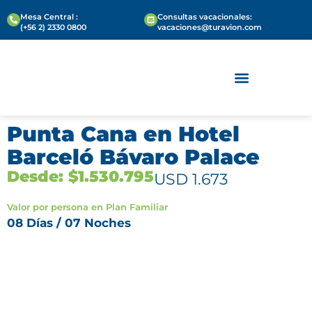
Mesa Central :
Consultas vacacionales:
(+56 2) 2330 0800
vacaciones@turavion.com
VIAJES PARA EMPRESAS
REUNIONES Y EVENTOS
Punta Cana en Hotel
Barceló Bávaro Palace
Desde: $1.530.795
USD 1.673
Valor por persona en Plan Familiar
08 Días / 07 Noches