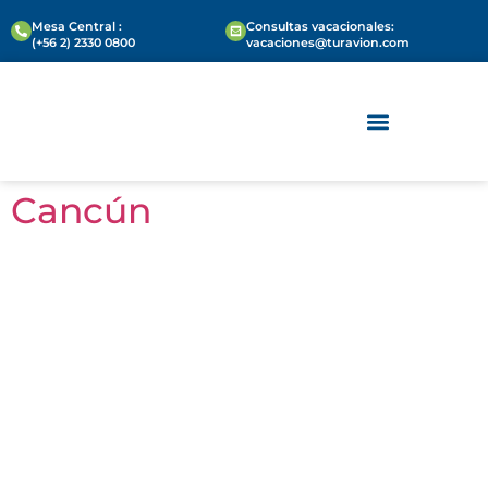
Mesa Central :
Consultas vacacionales:
(+56 2) 2330 0800
vacaciones@turavion.com
VIAJES PARA EMPRESAS
REUNIONES Y EVENTOS
Cancún